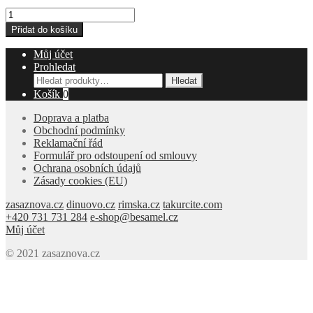
ŘIMSKÁ
Xll°
Přidat do košíku
-
světlý
Můj účet
ležák
Prohledat
Soudek
Hledat:
Hledat
5l
Košík
0
množství
Doprava a platba
Obchodní podmínky
Reklamační řád
Formulář pro odstoupení od smlouvy
Ochrana osobních údajů
Zásady cookies (EU)
zasaznova.cz
dinuovo.cz
rimska.cz
takurcite.com
+420 731 731 284
e-shop@besamel.cz
Můj účet
© 2021 zasaznova.cz