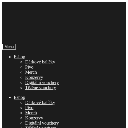
Přeskočit
Přejít
na
k
navigaci
obsahu
webu
Menu
Eshop
Dárkové balíčky
Pivo
Merch
Konzervy
Digitální vouchery
Tištěné vouchery
Eshop
Dárkové balíčky
Pivo
Merch
Konzervy
Digitální vouchery