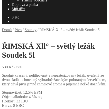
Tištěné vouchery
Doprava a platba
Můj účet
0
Kč
Domů
/
Pivo
/
Soudky
/
ŘIMSKÁ Xll° – světlý ležák Soudek 5l
ŘIMSKÁ Xll° – světlý ležák
Soudek 5l
530
Kč
s DPH
Spodně kvašený, nefiltrovaný a nepasterizovaný ležák, uvařený ze
dvou sladů a chmelený výhradně žateckým poloraným červeňákem,
který dává pivu jemné chmelové aroma a příjemné hořké doznívání.
Stupňovitost: 12,5% EPM
Objem alkoholu: 4,8% obj.
Hořkost: 33 IBU
Barva: 8 EBC