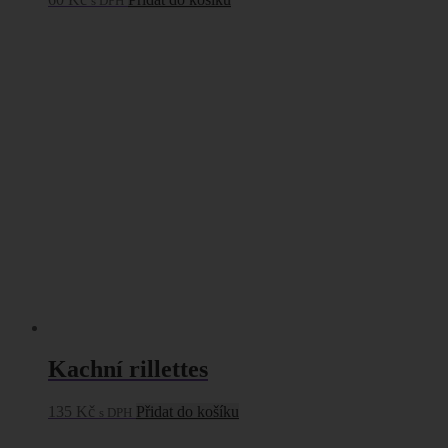
s DPH
Kachní rillettes
135
Kč
Přidat do košíku
s DPH