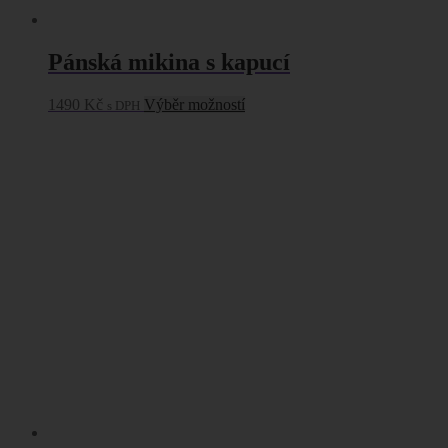
Pánská mikina s kapucí
Tento
1490
Kč
Výběr možností
s DPH
produkt
má
více
variant.
Možnosti
lze
vybrat
na
stránce
produktu