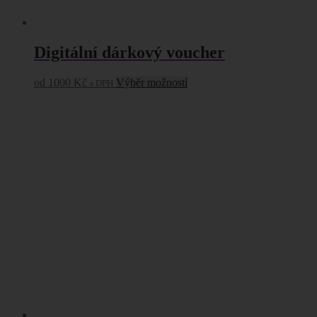
Digitální dárkový voucher
Tento
od
1000
Kč
Výběr možností
s DPH
produkt
má
více
variant.
Možnosti
lze
vybrat
na
stránce
produktu