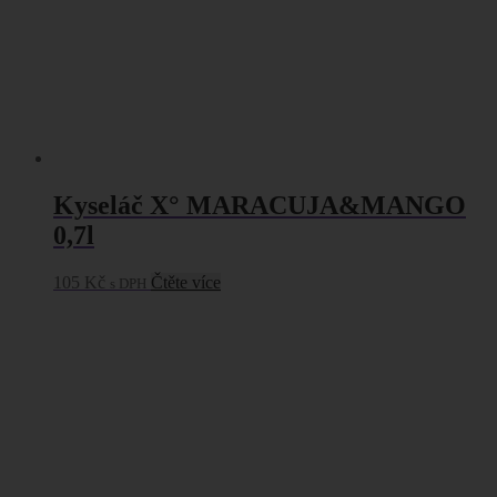
Kyseláč X° MARACUJA&MANGO
0,7l
105
Kč
Čtěte více
s DPH