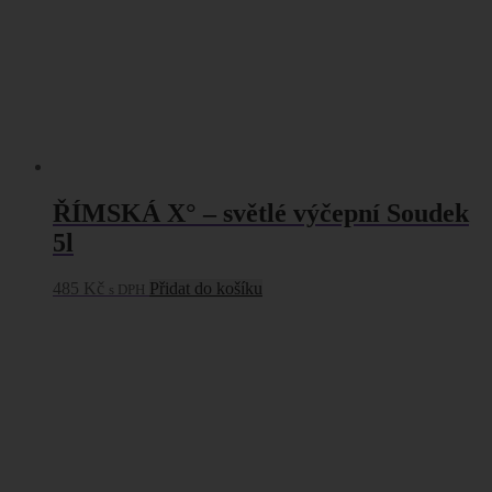
ŘÍMSKÁ X° – světlé výčepní Soudek
5l
485
Kč
Přidat do košíku
s DPH