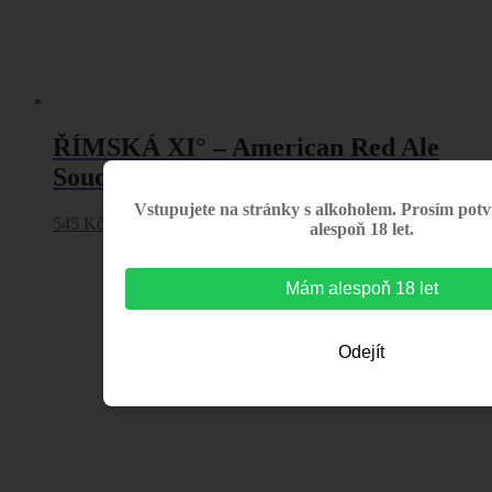
ŘÍMSKÁ XI° – American Red Ale
Soudek 5l
Vstupujete na stránky s alkoholem. Prosím potv
545
Kč
Přidat do košíku
s DPH
alespoň 18 let.
Mám alespoň 18 let
Odejít