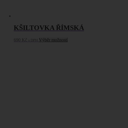
KŠILTOVKA ŘÍMSKÁ
Tento
690
Kč
Výběr možností
s DPH
produkt
má
více
variant.
Možnosti
lze
vybrat
na
stránce
produktu