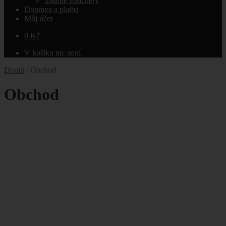
Tištěné vouchery
Doprava a platba
Můj účet
0
Kč
V košíku nic není.
Domů
/
Obchod
Obchod