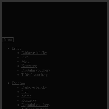
Přeskočit
Přejít
na
k
navigaci
obsahu
webu
Menu
Eshop
Dárkové balíčky
Pivo
Merch
Konzervy
Digitální vouchery
Tištěné vouchery
Eshop
Expand
Dárkové balíčky
child
Pivo
menu
Merch
Konzervy
Digitální vouchery