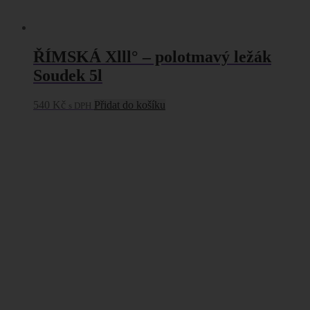
ŘÍMSKÁ Xlll° – polotmavý ležák
Soudek 5l
540
Kč
Přidat do košíku
s DPH