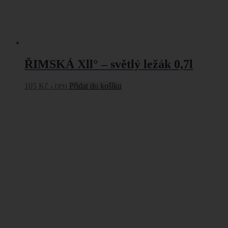
ŘIMSKÁ Xll° – světlý ležák 0,7l
105
Kč
Přidat do košíku
s DPH