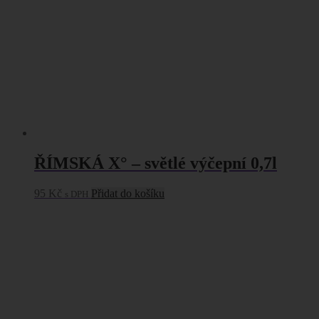
ŘÍMSKÁ X° – světlé výčepní 0,7l
95
Kč
Přidat do košíku
s DPH