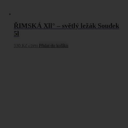
ŘIMSKÁ Xll° – světlý ležák Soudek
5l
530
Kč
Přidat do košíku
s DPH