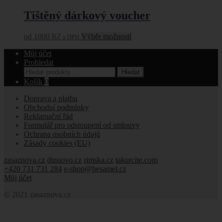
Tištěný dárkový voucher
Tento
od
1000
Kč
Výběr možností
s DPH
produkt
Můj účet
má
Prohledat
více
Hledat:
variant.
Hledat
Možnosti
Košík
0
lze
Doprava a platba
vybrat
Obchodní podmínky
na
Reklamační řád
stránce
Formulář pro odstoupení od smlouvy
produktu
Ochrana osobních údajů
Zásady cookies (EU)
zasaznova.cz
dinuovo.cz
rimska.cz
takurcite.com
+420 731 731 284
e-shop@besamel.cz
Můj účet
© 2021 zasaznova.cz