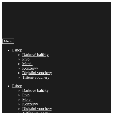
Přeskočit
Přejít
na
k
navigaci
obsahu
webu
Menu
Eshop
Dárkové balíčky
Pivo
Merch
Konzervy
Digitální vouchery
Tištěné vouchery
Eshop
Dárkové balíčky
Pivo
Merch
Konzervy
Digitální vouchery