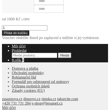
3000
5000
od
1000
Kč
s DPH
Digitální
dárkový
Přidat do košíku
voucher
Voucher obdržíte ihned po zaplacení a můžete si jej vytisknout.
množství
Můj účet
Prohledat
Hledat:
Hledat
Košík
0
Doprava a platba
Obchodní podmínky
Reklamační řád
Formulář pro odstoupení od smlouvy
Ochrana osobních údajů
Zásady cookies (EU)
zasaznova.cz
dinuovo.cz
rimska.cz
takurcite.com
+420 731 731 284
e-shop@besamel.cz
Můj účet