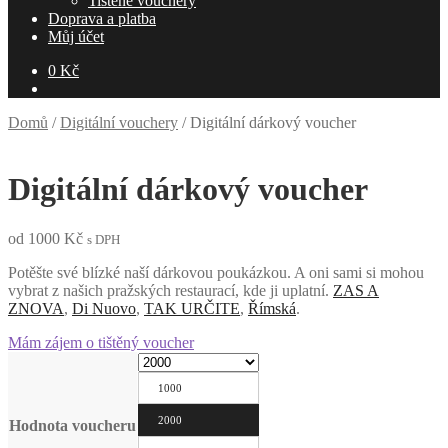
Tištěné vouchery
Doprava a platba
Můj účet
0
Kč
Domů
/
Digitální vouchery
/
Digitální dárkový voucher
Digitální dárkový voucher
od
1000
Kč
s DPH
Potěšte své blízké naší dárkovou poukázkou. A oni sami si mohou
vybrat z našich pražských restaurací, kde ji uplatní.
ZAS A
ZNOVA
,
Di Nuovo
,
TAK URČITE
,
Římská
.
Mám zájem o tištěný voucher
1000
2000
Hodnota voucheru