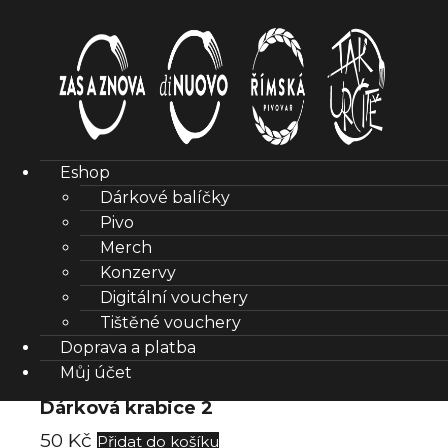
Přeskočit
Přejít
na
k
navigaci
obsahu
webu
Eshop
Dárkové balíčky
Menu
Pivo
Merch
Konzervy
Domů
/
Dárky
Digitální vouchery
Dárky
Tištěné vouchery
Doprava a platba
Můj účet
Dárková krabice 2
50
Kč
Přidat do košíku