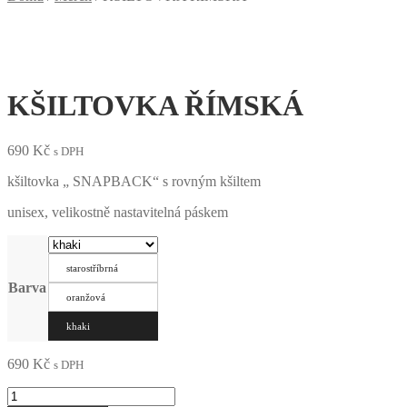
KŠILTOVKA ŘÍMSKÁ
690
Kč
s DPH
kšiltovka „ SNAPBACK“ s rovným kšiltem
unisex, velikostně nastavitelná páskem
starostříbrná
Barva
oranžová
khaki
690
Kč
s DPH
KŠILTOVKA