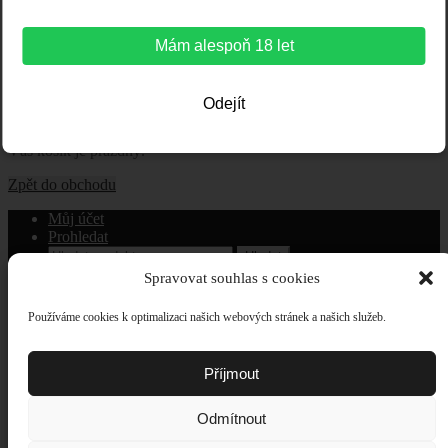
2
Doprava a platba
3
Odeslaná objednávka
Mám alespoň 18 let
Domů
/
Košík
Odejít
Košík
Váš košík je prázdný.
Zpět do obchodu
Můj účet
Prohledat
Hledat:
Hledat
Košík
0
Spravovat souhlas s cookies
Doprava a platba
Používáme cookies k optimalizaci našich webových stránek a našich služeb.
Obchodní podmínky
Reklamační řád
Formulář pro odstoupení od smlouvy
Příjmout
Ochrana osobních údajů
Zásady cookies (EU)
Odmítnout
zasaznova.cz
dinuovo.cz
rimska.cz
takurcite.com