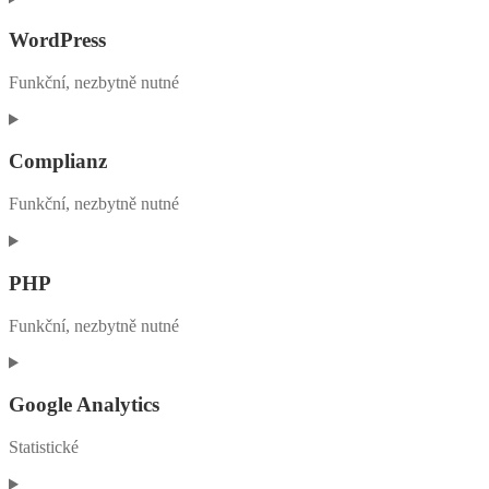
to
service
WordPress
woocommerce
Funkční, nezbytně nutné
Consent
to
service
Complianz
wordpress
Funkční, nezbytně nutné
Consent
to
service
PHP
complianz
Funkční, nezbytně nutné
Consent
to
service
Google Analytics
php
Statistické
Consent