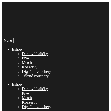
Přeskočit
Přejít
na
k
navigaci
obsahu
webu
Menu
Eshop
Dárkové balíčky
Pivo
Merch
Konzervy
Digitální vouchery
Tištěné vouchery
Eshop
Dárkové balíčky
Pivo
Merch
Konzervy
Digitální vouchery