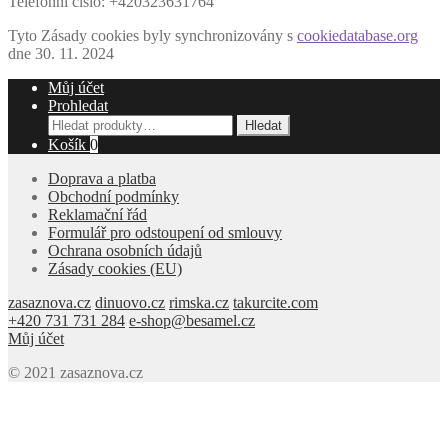
Telefonní číslo: +420323631764
Tyto Zásady cookies byly synchronizovány s
cookiedatabase.org
dne 30. 11. 2024
Můj účet
Prohledat
Hledat:
Hledat
Košík
0
Doprava a platba
Obchodní podmínky
Reklamační řád
Formulář pro odstoupení od smlouvy
Ochrana osobních údajů
Zásady cookies (EU)
zasaznova.cz
dinuovo.cz
rimska.cz
takurcite.com
+420 731 731 284
e-shop@besamel.cz
Můj účet
© 2021 zasaznova.cz