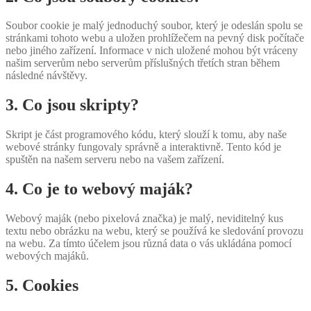
Soubor cookie je malý jednoduchý soubor, který je odeslán spolu se
stránkami tohoto webu a uložen prohlížečem na pevný disk počítače
nebo jiného zařízení. Informace v nich uložené mohou být vráceny
našim serverům nebo serverům příslušných třetích stran během
následné návštěvy.
3. Co jsou skripty?
Skript je část programového kódu, který slouží k tomu, aby naše
webové stránky fungovaly správně a interaktivně. Tento kód je
spuštěn na našem serveru nebo na vašem zařízení.
4. Co je to webový maják?
Webový maják (nebo pixelová značka) je malý, neviditelný kus
textu nebo obrázku na webu, který se používá ke sledování provozu
na webu. Za tímto účelem jsou různá data o vás ukládána pomocí
webových majáků.
5. Cookies