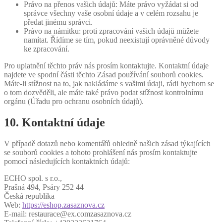
Právo na přenos vašich údajů: Máte právo vyžádat si od
správce všechny vaše osobní údaje a v celém rozsahu je
předat jinému správci.
Právo na námitku: proti zpracování vašich údajů můžete
namítat. Řídíme se tím, pokud neexistují oprávněné důvody
ke zpracování.
Pro uplatnění těchto práv nás prosím kontaktujte. Kontaktní údaje
najdete ve spodní části těchto Zásad používání souborů cookies.
Máte-li stížnost na to, jak nakládáme s vašimi údaji, rádi bychom se
o tom dozvěděli, ale máte také právo podat stížnost kontrolnímu
orgánu (Úřadu pro ochranu osobních údajů).
10. Kontaktní údaje
V případě dotazů nebo komentářů ohledně našich zásad týkajících
se souborů cookies a tohoto prohlášení nás prosím kontaktujte
pomocí následujících kontaktních údajů:
ECHO spol. s r.o.,
Prašná 494, Psáry 252 44
Česká republika
Web:
https://eshop.zasaznova.cz
E-mail:
restaurace@
ex.com
zasaznova.cz