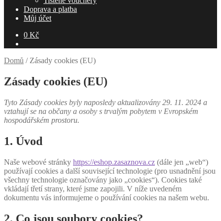
Tištěné vouchery
Doprava a platba
Můj účet
0
Kč
Domů
/
Zásady cookies (EU)
Zásady cookies (EU)
Tyto Zásady cookies byly naposledy aktualizovány 29. 11. 2024 a
vztahují se na občany a osoby s trvalým pobytem v Evropském
hospodářském prostoru.
1. Úvod
Naše webové stránky
https://eshop.zasaznova.cz
(dále jen „web“)
používají cookies a další související technologie (pro usnadnění jsou
všechny technologie označovány jako „cookies“). Cookies také
vkládají třetí strany, které jsme zapojili. V níže uvedeném
dokumentu vás informujeme o používání cookies na našem webu.
2. Co jsou soubory cookies?