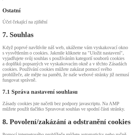
to
service
Ostatní
google-
analytics
Účel čekající na zjištění
Consent
7. Souhlas
to
service
Když poprvé navštívíte náš web, ukážeme vám vyskakovací okno
ostatní
s vysvětlením o cookies. Jakmile kliknete na "Uložit nastavení",
vyjadřujete svůj souhlas s používáním kategorií souborů cookies
a doplňků popsaných ve vyskakovacím okně a v těchto Zásadách
cookies. Používání cookies můžete zakázat pomocí svého
prohlížeče, ale mějte na paměti, že naše webové stránky již nemusí
fungovat správně.
7.1 Správa nastavení souhlasu
Zásady cookies jste načetli bez podpory javascriptu. Na AMP
můžete použít tlačítko Spravovat souhlas ve spodní části stránky.
8. Povolení/zakázání a odstranění cookies
Pomocí internetového prohlížeče můžete automaticky nebo ručně