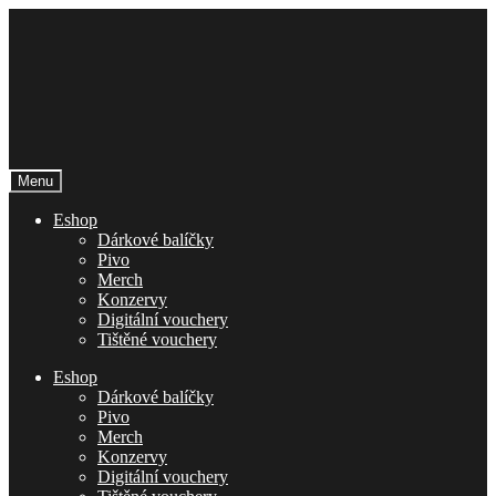
Přeskočit
Přejít
na
k
navigaci
obsahu
webu
Menu
Eshop
Dárkové balíčky
Pivo
Merch
Konzervy
Digitální vouchery
Tištěné vouchery
Eshop
Dárkové balíčky
Pivo
Merch
Konzervy
Digitální vouchery