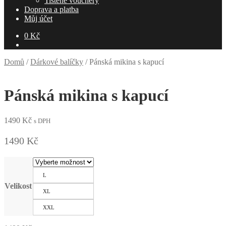
Tištěné vouchery
Doprava a platba
Můj účet
0
Kč
Domů
/
Dárkové balíčky
/
Pánská mikina s kapucí
Pánská mikina s kapucí
1490
Kč
s DPH
1490 Kč
L
Velikost
XL
XXL