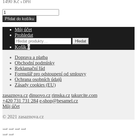
1490
Kč
s DPH
Pánská
mikina
Přidat do košíku
s
kapucí
Můj účet
množství
Prohledat
Hledat:
Hledat
Košík
0
Doprava a platba
Obchodní podmínky
Reklamační řád
Formulář pro odstoupení od smlouvy
Ochrana osobních údajů
Zásady cookies (EU)
zasaznova.cz
dinuovo.cz
rimska.cz
takurcite.com
+420 731 731 284
e-shop@besamel.cz
Můj účet
© 2021 zasaznova.cz