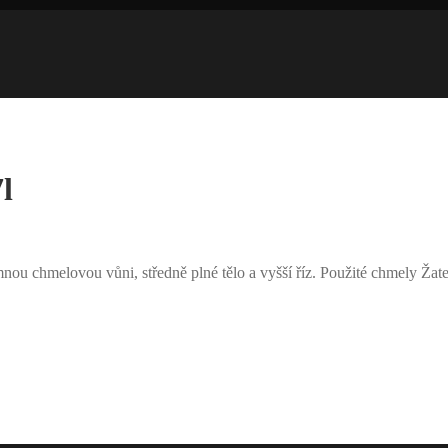
l
nou chmelovou vůni, středně plné tělo a vyšší říz. Použité chmely Žate