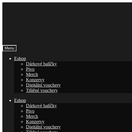
Přeskočit
Přejít
na
k
navigaci
obsahu
webu
Menu
Eshop
Dárkové balíčky
Pivo
Merch
Konzervy
Digitální vouchery
Tištěné vouchery
Eshop
Dárkové balíčky
Pivo
Merch
Konzervy
Digitální vouchery