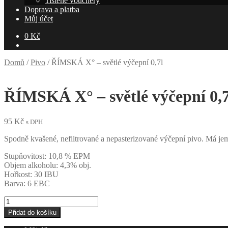
Tištěné vouchery
Doprava a platba
Můj účet
0
Kč
Domů
/
Pivo
/
ŘÍMSKÁ X° – světlé výčepní 0,7l
ŘÍMSKÁ X° – světlé výčepní 0,7
95
Kč
s DPH
Spodně kvašené, nefiltrované a nepasterizované výčepní pivo. Má jem
Stupňovitost: 10,8 % EPM
Objem alkoholu: 4,3% obj.
Hořkost: 30 IBU
Barva: 6 EBC
ŘÍMSKÁ
X°
Přidat do košíku
-
světlé